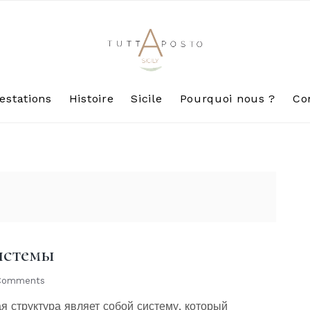
estations
Histoire
Sicile
Pourquoi nous ?
Co
истемы
Comments
 структура являет собой систему, который